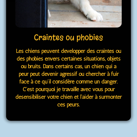
Craintes ou phobies
Les chiens peuvent développer des craintes ou
des phobies envers certaines situations, objets
ou bruits. Dans certains cas, un chien qui a
peur peut devenir agressif ou chercher à fuir
face à ce qu’il considère comme un danger.
C’est pourquoi je travaille avec vous pour
désensibiliser votre chien et l’aider à surmonter
ces peurs.