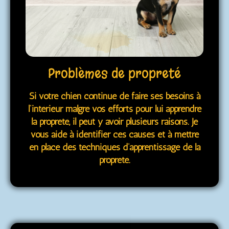
Problèmes de propreté
Si votre chien continue de faire ses besoins à
l’intérieur malgré vos efforts pour lui apprendre
la propreté, il peut y avoir plusieurs raisons. Je
vous aide à identifier ces causes et à mettre
en place des techniques d’apprentissage de la
propreté.