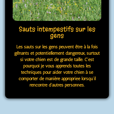
Sauts intempestifs sur les
gens
Les sauts sur les gens peuvent être à la fois
gênants et potentiellement dangereux, surtout
si votre chien est de grande taille. C’est
pourquoi je vous apprends toutes les
techniques pour aider votre chien à se
comporter de manière appropriée lorsqu’il
rencontre d’autres personnes.