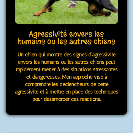
Agressivité envers les
humains ou les autres chiens
Un chien qui montre des signes d’agressivité
envers les humains ou les autres chiens peut
rapidement mener à des situations stressantes
et dangereuses. Mon approche vise à
comprendre les déclencheurs de cette
agressivité et à mettre en place des techniques
pour désamorcer ces réactions.