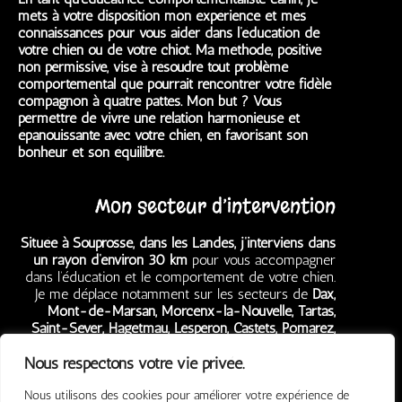
mets à votre disposition mon expérience et mes
connaissances pour vous aider dans l’éducation de
votre chien ou de votre chiot. Ma méthode, positive
non permissive, vise à résoudre tout problème
comportemental que pourrait rencontrer votre fidèle
compagnon à quatre pattes. Mon but ? Vous
permettre de vivre une relation harmonieuse et
épanouissante avec votre chien, en favorisant son
bonheur et son équilibre.
Mon secteur d’intervention
Située à Souprosse, dans les Landes, j’interviens dans
un rayon d’environ 30 km
pour vous accompagner
dans l’éducation et le comportement de votre chien.
Je me déplace notamment sur les secteurs de
Dax,
Mont-de-Marsan, Morcenx-la-Nouvelle, Tartas,
Saint-Sever, Hagetmau, Lesperon, Castets, Pomarez,
Grenade-sur-l’Adour, Garein,
mais aussi
Ygos-Saint-
Nous respectons votre vie privée.
Saturnin, Rion-des-Landes, Villeneuve-de-Marsan,
Mugron, Aire-sur-l’Adour, Peyrehorade, Amou,
Nous utilisons des cookies pour améliorer votre expérience de
Pouillon, Narrosse, Saint-Paul-lès-Dax, Pontonx-