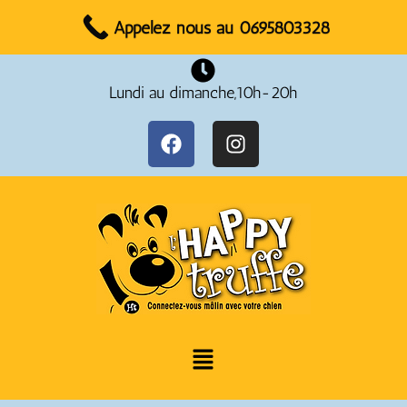
Réservez votre rendez-vous dès maintenant !
Appelez nous au 0695803328
Lundi au dimanche,10h-20h