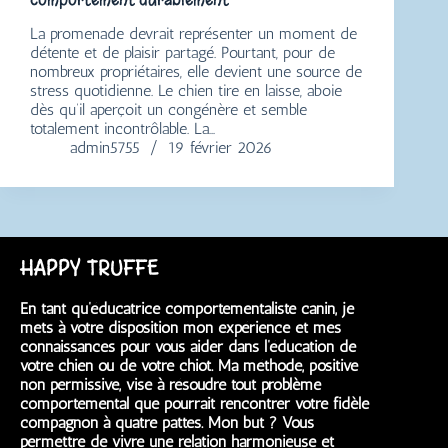
La promenade devrait représenter un moment de
détente et de plaisir partagé. Pourtant, pour de
nombreux propriétaires, elle devient une source de
stress quotidienne. Le chien tire en laisse, aboie
dès qu’il aperçoit un congénère et semble
totalement incontrôlable. La…
admin5755
19 février 2026
HAPPY TRUFFE
En tant qu’éducatrice comportementaliste canin, je
mets à votre disposition mon expérience et mes
connaissances pour vous aider dans l’éducation de
votre chien ou de votre chiot. Ma méthode, positive
non permissive, vise à résoudre tout problème
comportemental que pourrait rencontrer votre fidèle
compagnon à quatre pattes. Mon but ? Vous
permettre de vivre une relation harmonieuse et