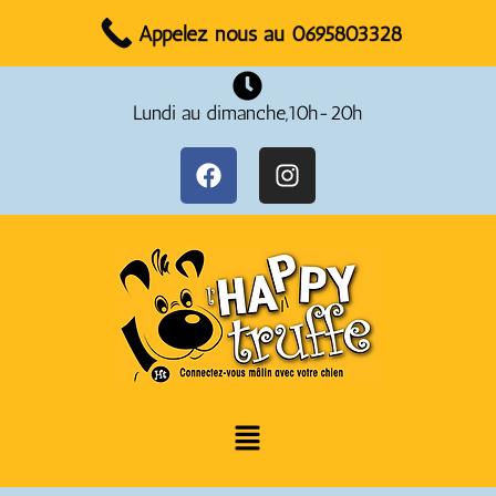
Réservez votre rendez-vous dès maintenant !
Appelez nous au 0695803328
Lundi au dimanche,10h-20h