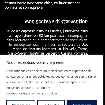
épanouissante avec votre chien, en favorisant son
bonheur et son équilibre.
Mon secteur d’intervention
Située à Souprosse, dans les Landes, j’interviens dans
un rayon d’environ 30 km
pour vous accompagner
dans l’éducation et le comportement de votre chien.
Je me déplace notamment sur les secteurs de
Dax,
Mont-de-Marsan, Morcenx-la-Nouvelle, Tartas,
Saint-Sever, Hagetmau, Lesperon, Castets, Pomarez,
Grenade-sur-l’Adour, Garein,
mais aussi
Ygos-Saint-
Nous respectons votre vie privée.
Saturnin, Rion-des-Landes, Villeneuve-de-Marsan,
Mugron, Aire-sur-l’Adour, Peyrehorade, Amou,
Nous utilisons des cookies pour améliorer votre expérience de
Pouillon, Narrosse, Saint-Paul-lès-Dax, Pontonx-
sur-l’Adour, Saint-Perdon, Benquet, Bas-Mauco,
ainsi
navigation, diffuser des publicités ou des contenus personnalisés et
que
Orthez
et les communes environnantes.
analyser notre trafic. En cliquant sur « Tout accepter », vous
consentez à notre utilisation des
Copyright © 2026 Happy Truffe | Propulsé par SR Digital
cookies.
Politique relative aux cookies
Mentions légales et Politique de Confidentialité