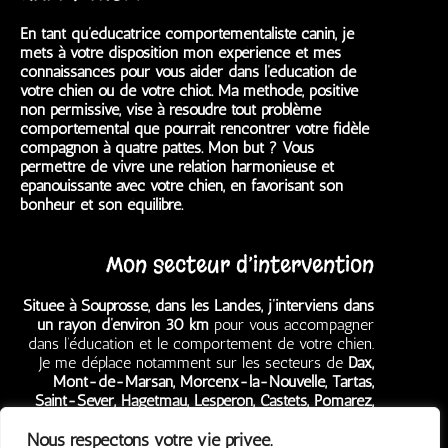
En tant qu’éducatrice comportementaliste canin, je
mets à votre disposition mon expérience et mes
connaissances pour vous aider dans l’éducation de
votre chien ou de votre chiot. Ma méthode, positive
non permissive, vise à résoudre tout problème
comportemental que pourrait rencontrer votre fidèle
compagnon à quatre pattes. Mon but ? Vous
permettre de vivre une relation harmonieuse et
épanouissante avec votre chien, en favorisant son
bonheur et son équilibre.
Mon secteur d’intervention
Située à Souprosse, dans les Landes, j’interviens dans
un rayon d’environ 30 km
pour vous accompagner
dans l’éducation et le comportement de votre chien.
Je me déplace notamment sur les secteurs de
Dax,
Mont-de-Marsan, Morcenx-la-Nouvelle, Tartas,
Saint-Sever, Hagetmau, Lesperon, Castets, Pomarez,
Grenade-sur-l’Adour, Garein,
mais aussi
Ygos-Saint-
Nous respectons votre vie privée.
Saturnin, Rion-des-Landes, Villeneuve-de-Marsan,