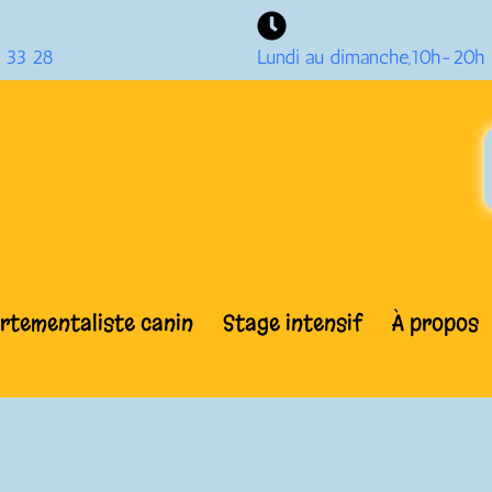
 33 28
Lundi au dimanche,10h-20h
tementaliste canin
Stage intensif
À propos