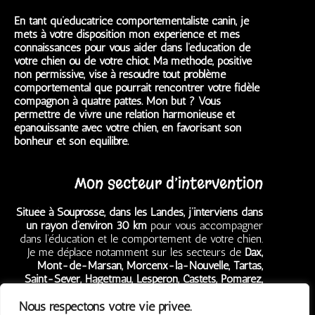
En tant qu’éducatrice comportementaliste canin, je
mets à votre disposition mon expérience et mes
connaissances pour vous aider dans l’éducation de
votre chien ou de votre chiot. Ma méthode, positive
non permissive, vise à résoudre tout problème
comportemental que pourrait rencontrer votre fidèle
compagnon à quatre pattes. Mon but ? Vous
permettre de vivre une relation harmonieuse et
épanouissante avec votre chien, en favorisant son
bonheur et son équilibre.
Mon secteur d’intervention
Située à Souprosse, dans les Landes, j’interviens dans
un rayon d’environ 30 km
pour vous accompagner
dans l’éducation et le comportement de votre chien.
Je me déplace notamment sur les secteurs de
Dax,
Mont-de-Marsan, Morcenx-la-Nouvelle, Tartas,
Saint-Sever, Hagetmau, Lesperon, Castets, Pomarez,
Grenade-sur-l’Adour, Garein,
mais aussi
Ygos-Saint-
Nous respectons votre vie privée.
Saturnin, Rion-des-Landes, Villeneuve-de-Marsan,