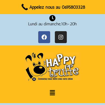
Réservez votre rendez-vous dès maintenant !
Appelez nous au 0695803328
Lundi au dimanche,10h-20h