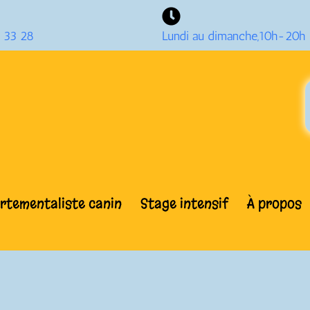
 33 28
Lundi au dimanche,10h-20h
tementaliste canin
Stage intensif
À propos